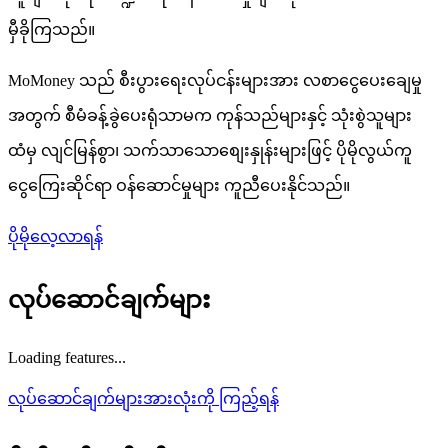
မှီခိုကြသည်။
MoMoney သည် စီးပွားရေးလုပ်ငန်းများအား လစာငွေပေးချေမှု
အတွက် စီမံခန့်ခွဲပေးရုံသာမက ကုန်သည်များနှင့် သုံးစွဲသူများ
ထံမှ လျင်မြန်စွာ၊ သက်သာသောစျေးနှုန်းများဖြင့် ပိုမိုလွယ်ကူ
ငွေကြေးဆိုင်ရာ ဝန်ဆောင်မှုများ ကူညီပေးနိုင်သည်။
ပိုမိုလေ့လာရန်
လုပ်ဆောင်ချက်များ
Loading features...
လုပ်ဆောင်ချက်များအားလုံးကို ကြည့်ရန်