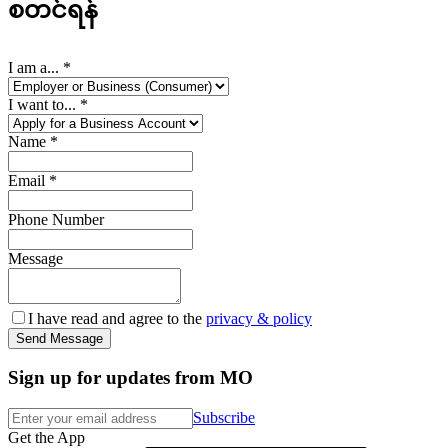
စတင်ရန်
I am a...
*
I want to...
*
Name
*
Email
*
Phone Number
Message
I have read and agree to the
privacy & policy
Send Message
Sign up for updates from MO
Subscribe
Get the App