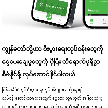
ကျွန်တော်တို့ဟာ စီးပွားရေးလုပ်ငန်းတွေကို
ငွေပေးချေမှုတွေကို ပိုပြီး ထိရောက်မှုရှိစွာ
စီမံနိုင်ဖို့ လုပ်ဆောင်နိုင်ပါတယ်
မြန်မာနိုင်ငံတွင် စီးပွားရေးလုပ်ငန်းများသည် နေ့စဉ်
လုပ်ငန်းဆောင်တာများအတွက် ငွေသား သို့မဟုတ် အခြား သုံးစွဲ
သူများဆိုင်ရာဘဏ္ဍာရေး ဝန်ဆောင်မှုများကို အဓိကအလေးပေး