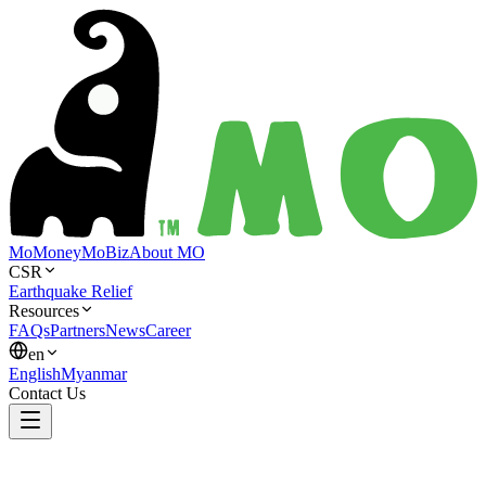
MoMoney
MoBiz
About MO
CSR
Earthquake Relief
Resources
FAQs
Partners
News
Career
en
English
Myanmar
Contact Us