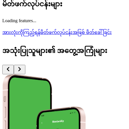
မိတ်ဖက်လုပ်ငန်းများ
Loading features...
အားလုံးကိုကြည့်ရန်
မိတ်ဖက်လုပ်ငန်းအဖြစ် ဖိတ်ခေါ်ခြင်း
အသုံးပြုသူများ၏ အတွေ့အကြုံများ