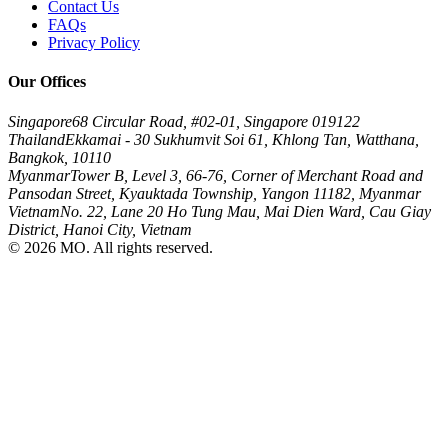
Contact Us
FAQs
Privacy Policy
Our Offices
Singapore
68 Circular Road, #02-01, Singapore 019122
Thailand
Ekkamai - 30 Sukhumvit Soi 61, Khlong Tan, Watthana,
Bangkok, 10110
Myanmar
Tower B, Level 3, 66-76, Corner of Merchant Road and
Pansodan Street, Kyauktada Township, Yangon 11182, Myanmar
Vietnam
No. 22, Lane 20 Ho Tung Mau, Mai Dien Ward, Cau Giay
District, Hanoi City, Vietnam
© 2026 MO. All rights reserved.